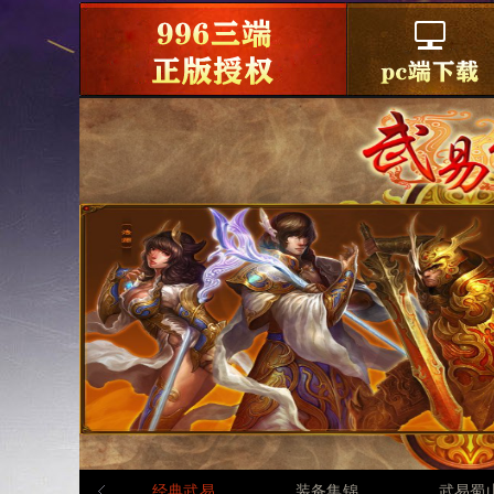
经典武易
装备集锦
武易蜀