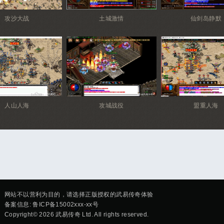
攻沙大战
土城激情
仙剑岛静默
人山人海
攻城战役
盟重人海
网站不以营利为目的，请选择正版授权的武易传奇体验
备案信息:
鲁ICP备15002xxx-xx号
Copyright© 2026 武易传奇 Ltd. All rights reserved.