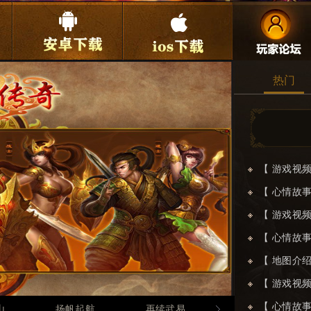
热门
【 游戏视
【 心情故
【 游戏视
【 心情故
【 地图介
【 游戏视
【 心情故
山
扬帆起航
再续武易