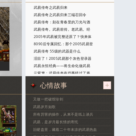
武易传奇之武易归来
武易传奇之武易归来三端召回令
武易传奇：刻在青春里的刀光与酒
武易传奇。武易前传。老武易。经
2005年武易被完整还原了？快来体
8090后专属回忆：那个2005武易登
武易传奇 55级的武器是什么
泪目了！2005武易那个灰色登录器
武易永恒经典——将生命化做武易
云紫箩：武易传奇有些事错过了将
心情故事
+
又做一把破馆珍剑
武易岁月如歌
所有厉害的操作，从来不是纸上谈兵
武易，是岁月最长情的寄托
旧硬盘里，藏着二十年未凉的武易热血