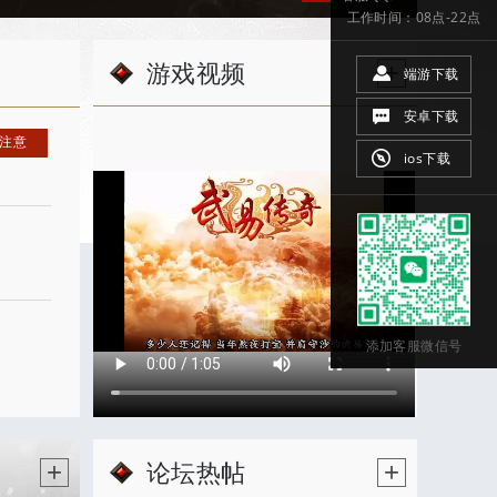
工作时间：08点-22点
频】
武易回忆录｜水底世界
[ 2026-07-29]
频】
武易回忆录｜地狱十层
游戏视频
[ 2026-07-28]
+
端游下载
事】
武易，是岁月最长情的寄托
[ 2026-07-27]
安卓下载
注意
ios下载
添加客服微信号
论坛热帖
+
+