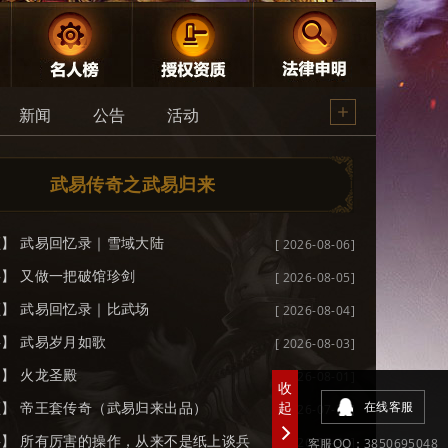
新闻
公告
活动
武易传奇之武易归来
频】
武易回忆录｜雪域大陆
[ 2026-08-06]
事】
又做一把破馆珍剑
[ 2026-08-05]
频】
武易回忆录｜比武场
[ 2026-08-04]
事】
武易岁月如歌
[ 2026-08-03]
绍】
火龙圣殿
[ 2026-08-01]
收
频】
帝王套传奇（武易归来出品）
起
在线客服
[ 2026-07-31]
事】
所有厉害的操作，从来不是纸上谈兵
[ 2026-07-30]
客服QQ：3850695048