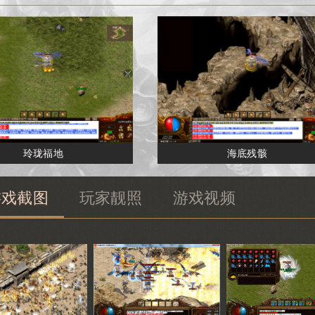
玲珑福地
海底残骸
游戏截图
玩家靓照
游戏视频