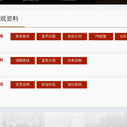
【 游戏视
【 游戏视
戏资料
【 心情故
南
基本操作
新手问题
初步介绍
PK精髓
合区
料
地图路线
套装介绍
任务攻略
绍
背景说明
职业特色
攻沙系统